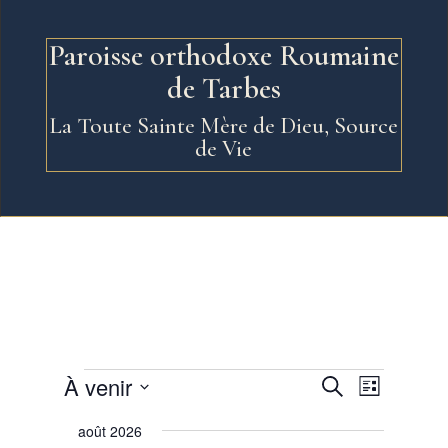
Paroisse orthodoxe Roumaine
de Tarbes
La Toute Sainte Mère de Dieu, Source
de Vie
Évènements
Recherche
Navigati
À venir
Recherche
Liste
de
et
Sélectionnez
vues
navigation
août 2026
une