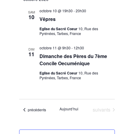
octobre 10 @ 19h30
-
20h30
SAM
10
Vêpres
Eglise du Sacré Coeur
10, Rue des
Pyrénées, Tarbes, France
octobre 11 @ 9h30
-
12h30
DIM
11
Dimanche des Pères du 7ème
Concile Oecuménique
Eglise du Sacré Coeur
10, Rue des
Pyrénées, Tarbes, France
Évènements
Aujourd’hui
suivants
Évènements
précédents