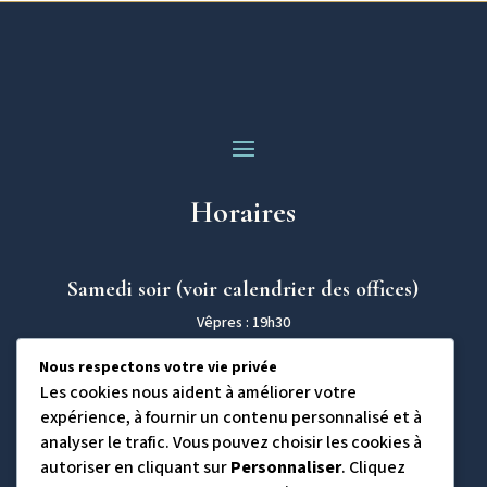
Horaires
Samedi soir (voir calendrier des offices)
Vêpres : 19h30
Dimanche (voir le calendrier des offices)
Nous respectons votre vie privée
Les cookies nous aident à améliorer votre
Matines : 9h30 / Divine Liturgie: 10h00
expérience, à fournir un contenu personnalisé et à
analyser le trafic. Vous pouvez choisir les cookies à
Contact
autoriser en cliquant sur
Personnaliser
. Cliquez