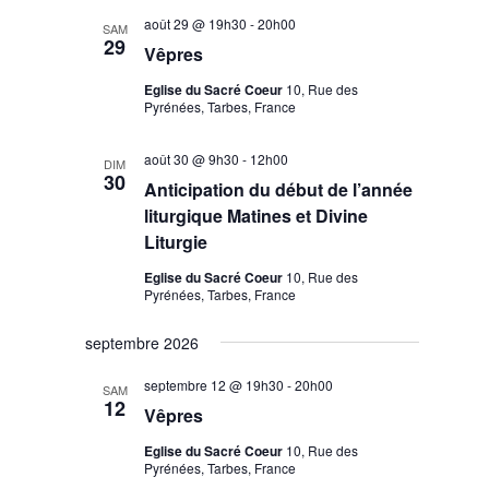
Évèneme
de
date.
août 29 @ 19h30
-
20h00
SAM
vues
29
Vêpres
Évènements
Eglise du Sacré Coeur
10, Rue des
Pyrénées, Tarbes, France
août 30 @ 9h30
-
12h00
DIM
30
Anticipation du début de l’année
liturgique Matines et Divine
Liturgie
Eglise du Sacré Coeur
10, Rue des
Pyrénées, Tarbes, France
septembre 2026
septembre 12 @ 19h30
-
20h00
SAM
12
Vêpres
Eglise du Sacré Coeur
10, Rue des
Pyrénées, Tarbes, France